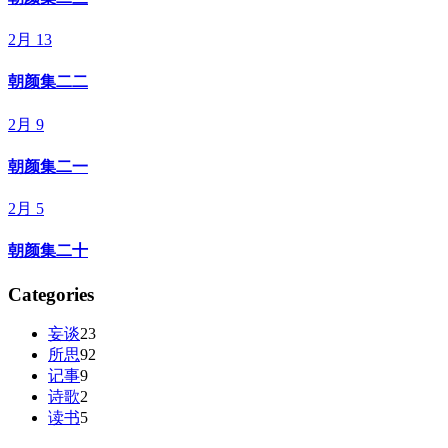
2月 13
朝颜集二二
2月 9
朝颜集二一
2月 5
朝颜集二十
Categories
妄谈
23
所思
92
记事
9
诗歌
2
读书
5