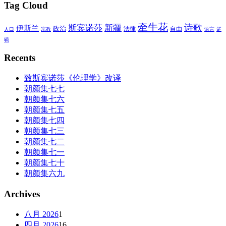
Tag Cloud
牵牛花
诗歌
斯宾诺莎
新疆
伊斯兰
政治
法律
自由
人口
宗教
语言
逻
辑
Recents
致斯宾诺莎《伦理学》改译
朝颜集七七
朝颜集七六
朝颜集七五
朝颜集七四
朝颜集七三
朝颜集七二
朝颜集七一
朝颜集七十
朝颜集六九
Archives
八月 2026
1
四月 2026
16