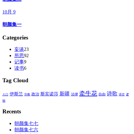
10月 9
朝颜集一
Categories
妄谈
23
所思
92
记事
9
读书
6
Tag Cloud
牵牛花
诗歌
新疆
伊斯兰
斯宾诺莎
政治
法律
自由
人口
宗教
语言
逻
辑
Recents
朝颜集七七
朝颜集七六