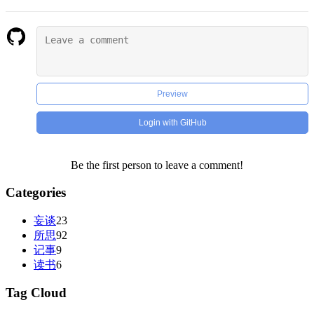
Preview
Login with GitHub
Be the first person to leave a comment!
Categories
妄谈
23
所思
92
记事
9
读书
6
Tag Cloud