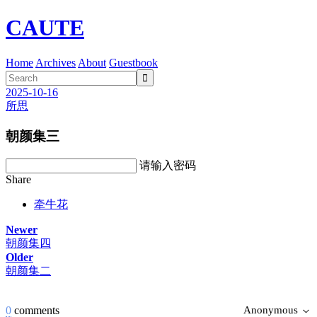
CAUTE
Home
Archives
About
Guestbook

2025-10-16
所思
朝颜集三
请输入密码
Share
牵牛花
Newer
朝颜集四
Older
朝颜集二
0
comments
Anonymous