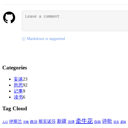
Markdown is supported
Categories
妄谈
23
所思
92
记事
9
读书
6
Tag Cloud
牵牛花
诗歌
新疆
伊斯兰
斯宾诺莎
政治
法律
自由
人口
宗教
语言
逻辑