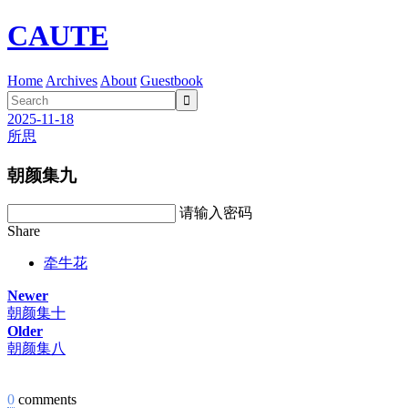
CAUTE
Home
Archives
About
Guestbook

2025-11-18
所思
朝颜集九
请输入密码
Share
牵牛花
Newer
朝颜集十
Older
朝颜集八
0
comments