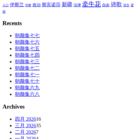
牵牛花
诗歌
新疆
伊斯兰
斯宾诺莎
政治
法律
自由
人口
宗教
语言
逻
辑
Recents
朝颜集七七
朝颜集七六
朝颜集七五
朝颜集七四
朝颜集七三
朝颜集七二
朝颜集七一
朝颜集七十
朝颜集六九
朝颜集六八
Archives
四月 2026
16
三月 2026
35
二月 2026
7
一月 2026
4