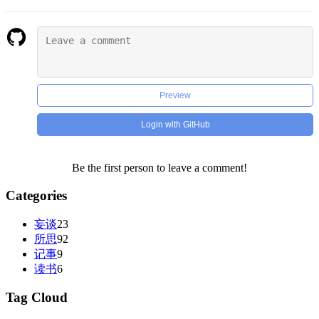
Preview
Login with GitHub
Be the first person to leave a comment!
Categories
妄谈
23
所思
92
记事
9
读书
6
Tag Cloud