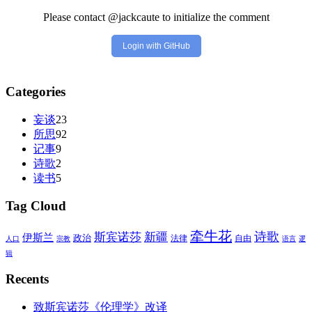
Please contact @jackcaute to initialize the comment
Login with GitHub
Categories
妄谈
23
所思
92
记事
9
诗歌
2
读书
5
Tag Cloud
牵牛花
诗歌
斯宾诺莎
新疆
伊斯兰
政治
法律
自由
人口
宗教
语言
逻
辑
Recents
致斯宾诺莎《伦理学》改译