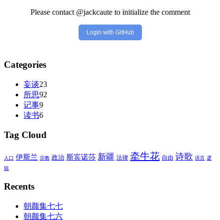
Please contact @jackcaute to initialize the comment
Login with GitHub
Categories
妄谈
23
所思
92
记事
9
读书
6
Tag Cloud
牵牛花
诗歌
新疆
伊斯兰
斯宾诺莎
政治
法律
自由
人口
宗教
语言
逻
辑
Recents
朝颜集七七
朝颜集七六